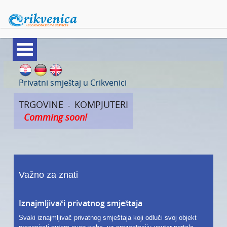
APARTMANI
Privatni smještaj u Crikvenici
SOBE
TRGOVINE
KOMPJUTERI
-
Comming soon!
VILE
KUĆE ZA ODMOR
PANSIONI
Važno za znati
HRANA I PIĆE
Iznajmljivači privatnog smještaja
TRGOVINE
Svaki iznajmljivač privatnog smještaja koji odluči svoj objekt