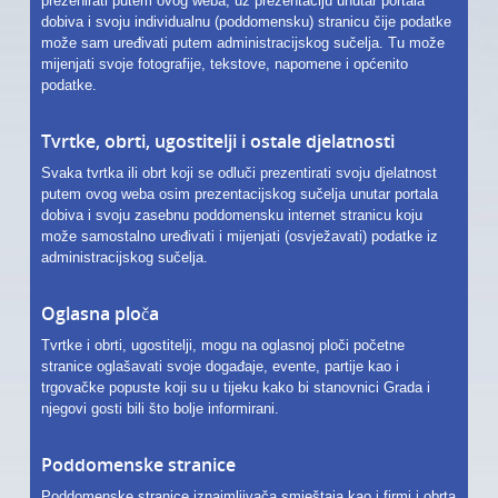
prezenirati putem ovog weba, uz prezentaciju unutar portala
LJEPOTA I ZDRAVLJE
dobiva i svoju individualnu (poddomensku) stranicu čije podatke
može sam uređivati putem administracijskog sučelja. Tu može
AUTO MOTO
mijenjati svoje fotografije, tekstove, napomene i općenito
podatke.
USLUGE
Tvrtke, obrti, ugostitelji i ostale djelatnosti
IZLETI
Svaka tvrtka ili obrt koji se odluči prezentirati svoju djelatnost
FOTOGRAFIJA I VIDEO SNIMANJE
putem ovog weba osim prezentacijskog sučelja unutar portala
dobiva i svoju zasebnu poddomensku internet stranicu koju
može samostalno uređivati i mijenjati (osvježavati) podatke iz
administracijskog sučelja.
Oglasna ploča
Tvrtke i obrti, ugostitelji, mogu na oglasnoj ploči početne
stranice oglašavati svoje događaje, evente, partije kao i
trgovačke popuste koji su u tijeku kako bi stanovnici Grada i
njegovi gosti bili što bolje informirani.
Poddomenske stranice
Poddomenske stranice iznajmljivača smještaja kao i firmi i obrta