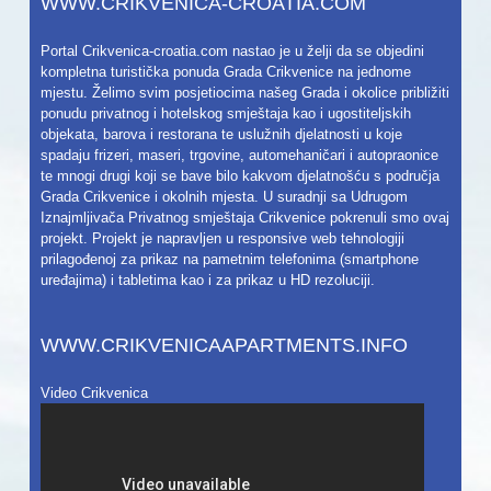
WWW.CRIKVENICA-CROATIA.COM
Portal Crikvenica-croatia.com nastao je u želji da se objedini
kompletna turistička ponuda Grada Crikvenice na jednome
mjestu. Želimo svim posjetiocima našeg Grada i okolice približiti
ponudu privatnog i hotelskog smještaja kao i ugostiteljskih
objekata, barova i restorana te uslužnih djelatnosti u koje
spadaju frizeri, maseri, trgovine, automehaničari i autopraonice
te mnogi drugi koji se bave bilo kakvom djelatnošću s područja
Grada Crikvenice i okolnih mjesta. U suradnji sa Udrugom
Iznajmljivača Privatnog smještaja Crikvenice pokrenuli smo ovaj
projekt. Projekt je napravljen u responsive web tehnologiji
prilagođenoj za prikaz na pametnim telefonima (smartphone
uređajima) i tabletima kao i za prikaz u HD rezoluciji.
WWW.CRIKVENICAAPARTMENTS.INFO
Video Crikvenica