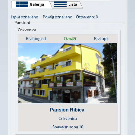
LJEPOTA I ZDRAVLJE
Galerija
Lista
AUTO MOTO
Ispiši označeno
Pošalji označeno
Označeno: 0
Pansioni
USLUGE
Crikvenica
Brzi pogled
Označi
Brzi upit
IZLETI
FOTOGRAFIJA I VIDEO SNIMANJE
Pansion Ribica
Crikvenica
Spavaćih soba
10