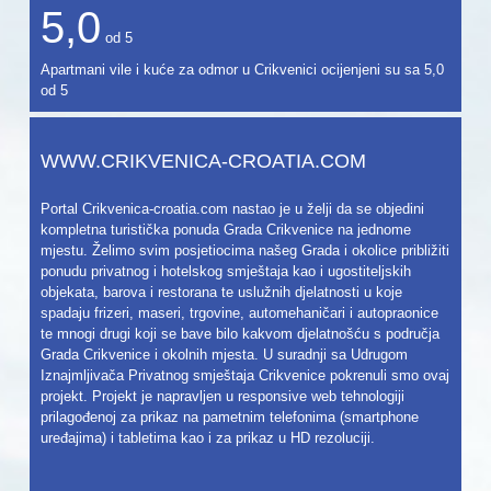
5,0
od
5
Apartmani vile i kuće za odmor u Crikvenici ocijenjeni su sa
5,0
od
5
WWW.CRIKVENICA-CROATIA.COM
Portal Crikvenica-croatia.com nastao je u želji da se objedini
kompletna turistička ponuda Grada Crikvenice na jednome
mjestu. Želimo svim posjetiocima našeg Grada i okolice približiti
ponudu privatnog i hotelskog smještaja kao i ugostiteljskih
objekata, barova i restorana te uslužnih djelatnosti u koje
spadaju frizeri, maseri, trgovine, automehaničari i autopraonice
te mnogi drugi koji se bave bilo kakvom djelatnošću s područja
Grada Crikvenice i okolnih mjesta. U suradnji sa Udrugom
Iznajmljivača Privatnog smještaja Crikvenice pokrenuli smo ovaj
projekt. Projekt je napravljen u responsive web tehnologiji
prilagođenoj za prikaz na pametnim telefonima (smartphone
uređajima) i tabletima kao i za prikaz u HD rezoluciji.