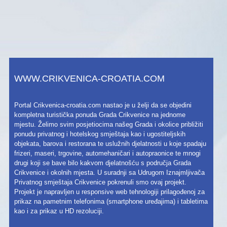
WWW.CRIKVENICA-CROATIA.COM
Portal Crikvenica-croatia.com nastao je u želji da se objedini
kompletna turistička ponuda Grada Crikvenice na jednome
mjestu. Želimo svim posjetiocima našeg Grada i okolice približiti
ponudu privatnog i hotelskog smještaja kao i ugostiteljskih
objekata, barova i restorana te uslužnih djelatnosti u koje spadaju
frizeri, maseri, trgovine, automehaničari i autopraonice te mnogi
drugi koji se bave bilo kakvom djelatnošću s područja Grada
Crikvenice i okolnih mjesta. U suradnji sa Udrugom Iznajmljivača
Privatnog smještaja Crikvenice pokrenuli smo ovaj projekt.
Projekt je napravljen u responsive web tehnologiji prilagođenoj za
prikaz na pametnim telefonima (smartphone uređajima) i tabletima
kao i za prikaz u HD rezoluciji.