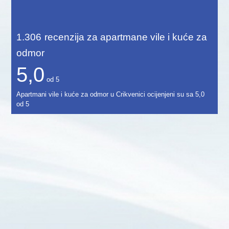
1.306
recenzija za apartmane vile i kuće za
odmor
5,0
od
5
Apartmani vile i kuće za odmor u Crikvenici ocijenjeni su sa
5,0
od
5