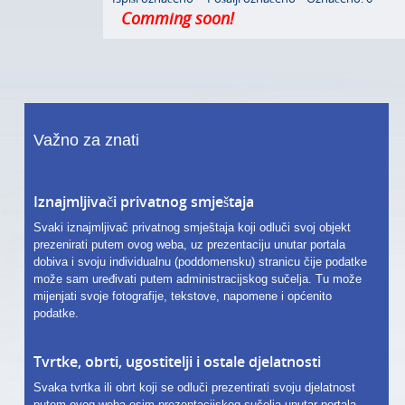
Comming soon!
Važno za znati
Iznajmljivači privatnog smještaja
Svaki iznajmljivač privatnog smještaja koji odluči svoj objekt
prezenirati putem ovog weba, uz prezentaciju unutar portala
dobiva i svoju individualnu (poddomensku) stranicu čije podatke
može sam uređivati putem administracijskog sučelja. Tu može
mijenjati svoje fotografije, tekstove, napomene i općenito
podatke.
Tvrtke, obrti, ugostitelji i ostale djelatnosti
Svaka tvrtka ili obrt koji se odluči prezentirati svoju djelatnost
putem ovog weba osim prezentacijskog sučelja unutar portala