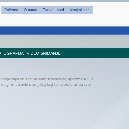
Početna
O nama
Tvrtke i obrti
Iznajmljivači
TOGRAFIJA I VIDEO SNIMANJE
vi smještajni objekti na ovim stranicama, apartmani, vile
 mogli imati uvid u smještaj koji želite odabrati za svoj