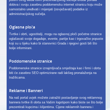
dobiva i svoju zasebnu poddomensku internet stranicu koju može
samostalno uređivati i mijenjati (osvježavati) podatke iz
administracijskog sučelja.
Oglasna ploča
Tvrtke i obrti, ugostitelji, mogu na oglasnoj ploči početne stranice
oglašavati svoje događaje, evente, partije kao i trgovačke popuste
koji su u tijeku kako bi stanovnici Grada i njegovi gosti bili što
bolje informirani.
Poddomenske stranice
Poddomenske stranice iznajmljivača smještaja kao i firmi i obrta
biti će zasebno SEO optimizirane radi lakšeg pronalaženja na
tražilicama.
Reklame i Banneri
Na naš portal uvjek možete zatražiti postavljanje svog reklamnog
bannera tvrtke ili obrta sa Vašim logotipom kako biste se što bolje
prezentirali kupcima i klijentima. Cijene reklamnih bannera i