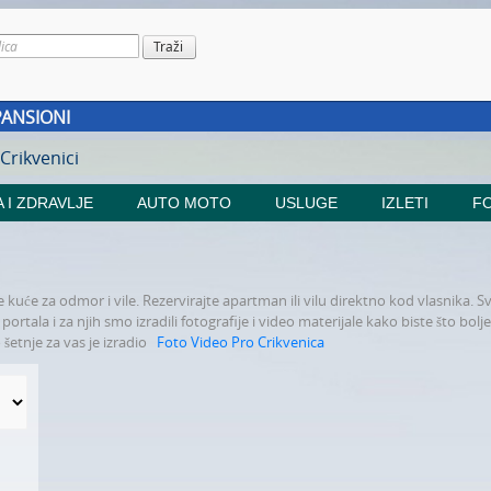
PANSIONI
 Crikvenici
 I ZDRAVLJE
AUTO MOTO
USLUGE
IZLETI
FO
kuće za odmor i vile. Rezervirajte apartman ili vilu direktno kod vlasnika. S
rtala i za njih smo izradili fotografije i video materijale kako biste što bolje
 šetnje za vas je izradio
Foto Video Pro Crikvenica