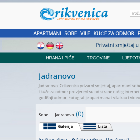
APARTMANI
SOBE
VILE
KUĆE ZA ODMOR
Privatni smještaj u
HRANA I PIĆE
TRGOVINE
LJEPOTA
Jadranovo
Jadranovo. Crikvenica privatni smještaj, apartmani sobe 
i kuće za odmor provjereni su od strane našeg internet po
godišnji odmor. Fotografije apartmana i vila kao i video
(0)
Sobe
-
Jadranovo
Galerija
Lista
Ispiši označeno
Pošalji označeno
Označeno: 0