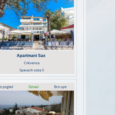
Apartmani Sax
Crikvenica
Spavaćih soba
5
zi pogled
Označi
Brzi upit