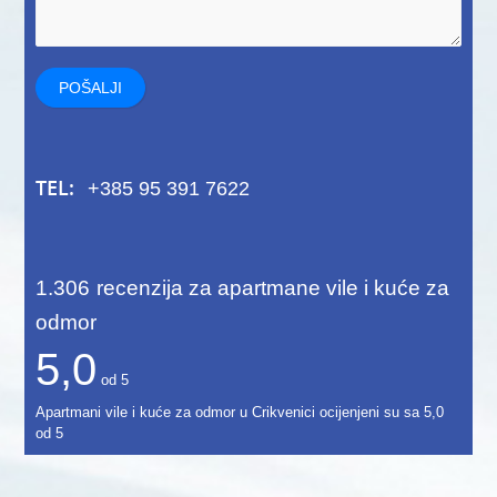
TEL:
+385 95 391 7622
1.306
recenzija za apartmane vile i kuće za
odmor
5,0
od
5
Apartmani vile i kuće za odmor u Crikvenici ocijenjeni su sa
5,0
od
5