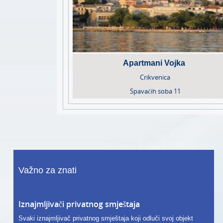
Apartmani Vojka
Crikvenica
Spavaćih soba
11
Važno za znati
Iznajmljivači privatnog smještaja
Svaki iznajmljivač privatnog smještaja koji odluči svoj objekt