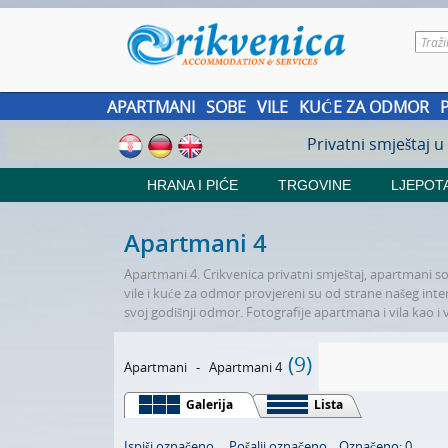
APARTMANI
SOBE
VILE
KUĆE ZA ODMOR
Privatni smještaj u
HRANA I PIĆE
TRGOVINE
LJEPOTA
Apartmani 4
Apartmani 4. Crikvenica privatni smještaj, apartmani so
vile i kuće za odmor provjereni su od strane našeg interne
svoj godišnji odmor. Fotografije apartmana i vila kao i v
(9)
Apartmani
-
Apartmani 4
Galerija
Lista
Ispiši označeno
Pošalji označeno
Označeno: 0