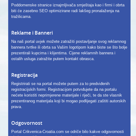
Poddomenske stranice iznajmljivača smještaja kao i firmi i obrta
biti će zasebno SEO optimizirane radi lakšeg pronalaženja na
tražilicama.
Reklame i Banneri
Na naš portal uvjek možete zatražiti postavljanje svog reklamnog
bannera tvrtke ili obrta sa Vašim logotipom kako biste se što bolje
prezentirali kupcima i klijentima. Cijene reklamnih bannera i
ostalih usluga zatražite putem kontakt obrasca.
Registracija
Registrirati se na portal možete putem za to predviđenih
registracijskih formi. Registracijom potvrđujete da na portalu
nećete koristiti neprimjerene materijale i riječi, te da ste vlasnik
prezentiranog materijala koji bi mogao podlijegati zaštiti autorskih
prava.
Odgovornost
Portal Crikvenica-Croatia.com se odriče bilo kakve odgovornosti