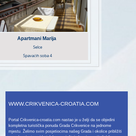
Apartmani Marija
Selce
Spavaćih soba
4
WWW.CRIKVENICA-CROATIA.COM
Portal Crikvenica-croatia.com nastao je u želji da se objedini
kompletna turistička ponuda Grada Crikvenice na jednome
mjestu. Želimo svim posjetiocima našeg Grada i okolice približiti