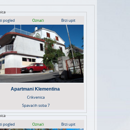
nica
zi pogled
Označi
Brzi upit
Apartmani Klementina
Crikvenica
Spavaćih soba
7
nica
zi pogled
Označi
Brzi upit