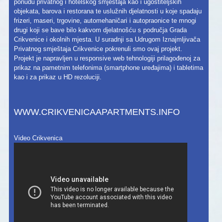
ponudu privatnog i hotelskog smještaja kao i ugostiteljskih
objekata, barova i restorana te uslužnih djelatnosti u koje spadaju
frizeri, maseri, trgovine, automehaničari i autopraonice te mnogi
drugi koji se bave bilo kakvom djelatnošću s područja Grada
Crikvenice i okolnih mjesta. U suradnji sa Udrugom Iznajmljivača
Privatnog smještaja Crikvenice pokrenuli smo ovaj projekt.
Projekt je napravljen u responsive web tehnologiji prilagođenoj za
prikaz na pametnim telefonima (smartphone uređajima) i tabletima
kao i za prikaz u HD rezoluciji.
WWW.CRIKVENICAAPARTMENTS.INFO
Video Crikvenica