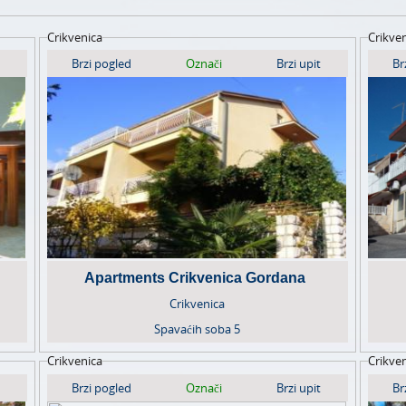
Crikvenica
Crikve
Brzi pogled
Označi
Brzi upit
Br
Apartments Crikvenica Gordana
Crikvenica
Spavaćih soba
5
Crikvenica
Crikve
Brzi pogled
Označi
Brzi upit
Br