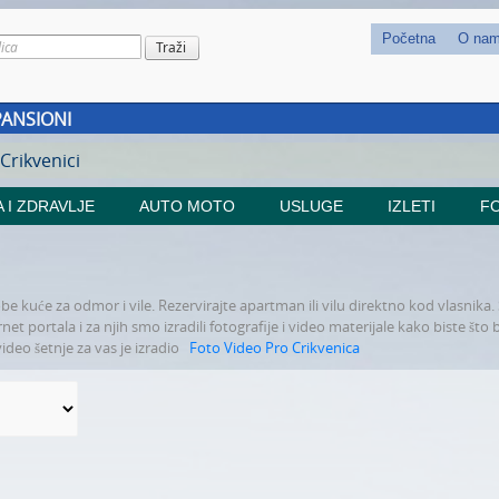
Početna
O na
PANSIONI
 Crikvenici
 I ZDRAVLJE
AUTO MOTO
USLUGE
IZLETI
FO
be kuće za odmor i vile. Rezervirajte apartman ili vilu direktno kod vlasnika.
t portala i za njih smo izradili fotografije i video materijale kako biste što b
ideo šetnje za vas je izradio
Foto Video Pro Crikvenica