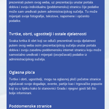
prezenirati putem ovog weba, uz prezentaciju unutar portala
dobiva i svoju individualnu (poddomensku) stranicu čije podatke
može sam uređivati putem administracijskog sučelja. Tu može
mijenjati svoje fotografije, tekstove, napomene i općenito
podatke.
Tvrtke, obrti, ugostitelji i ostale djelatnosti
Svaka tvrtka ili obrt koji se odluči prezentirati svoju djelatnost
putem ovog weba osim prezentacijskog sučelja unutar portala
dobiva i svoju zasebnu poddomensku internet stranicu koju može
samostalno uređivati i mijenjati (osvježavati) podatke iz
administracijskog sučelja.
Oglasna ploča
Tvrtke i obrti, ugostitelji, mogu na oglasnoj ploči početne stranice
oglašavati svoje događaje, evente, partije kao i trgovačke popuste
koji su u tijeku kako bi stanovnici Grada i njegovi gosti bili što
bolje informirani.
Poddomenske stranice